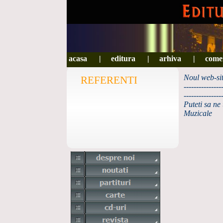
ACASA
acasa
|
|
EDITURA
editura
|
|
ARHIVA
arhiva
|
|
COMENZ
come
Noul web-sit
REFERENTI
---------------
---------------
Puteti sa ne 
Muzicale